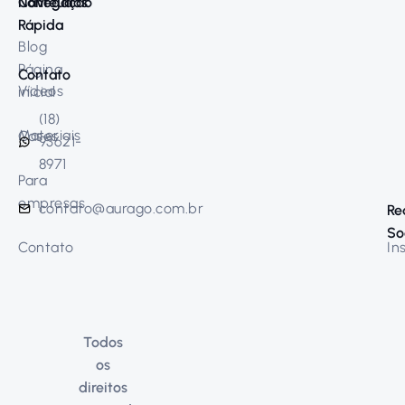
Navegação
Conteúdos
Rápida
Blog
Página
Contato
Vídeos
inicial
(18)
Materiais
Cases
93621-
8971
Para
empresas
contato@aurago.com.br
Re
So
Contato
In
Todos
os
direitos