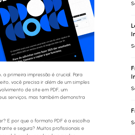
S
L
I
S
F
 primeira impressão é crucial. Para
I
ito, você precisa ir além de um simples
S
volvimento de site em PDF, um
seus serviços, mas também demonstra
F
r? E por que o formato PDF é a escolha
S
ante e segura? Muitos profissionais e