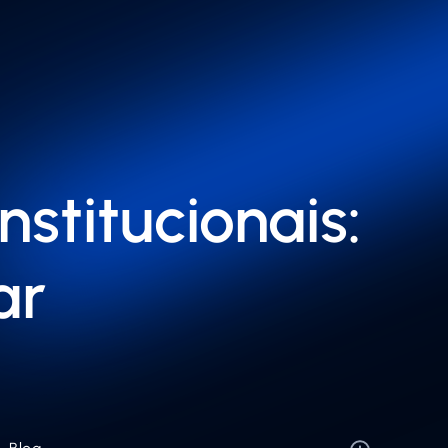
stitucionais:
ar