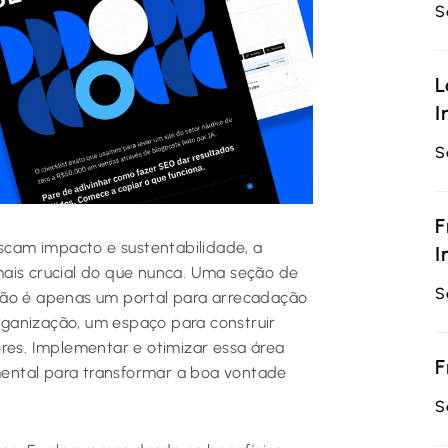
S
L
I
S
F
uscam impacto e sustentabilidade, a
I
mais crucial do que nunca. Uma seção de
S
não é apenas um portal para arrecadação
ganização, um espaço para construir
ores. Implementar e otimizar essa área
F
ental para transformar a boa vontade
S