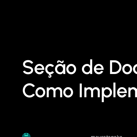
Seção de Doaç
Como Implem
maurotanaka