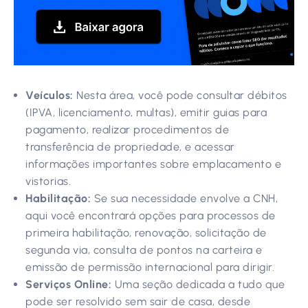
Veículos:
Nesta área, você pode consultar débitos
(IPVA, licenciamento, multas), emitir guias para
pagamento, realizar procedimentos de
transferência de propriedade, e acessar
informações importantes sobre emplacamento e
vistorias.
Habilitação:
Se sua necessidade envolve a CNH,
aqui você encontrará opções para processos de
primeira habilitação, renovação, solicitação de
segunda via, consulta de pontos na carteira e
emissão de permissão internacional para dirigir.
Serviços Online:
Uma seção dedicada a tudo que
pode ser resolvido sem sair de casa, desde