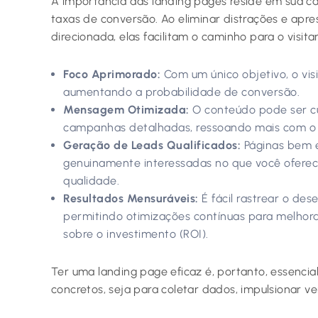
A importância das landing pages reside em sua ca
taxas de conversão. Ao eliminar distrações e a
direcionada, elas facilitam o caminho para o visita
Foco Aprimorado:
Com um único objetivo, o vis
aumentando a probabilidade de conversão.
Mensagem Otimizada:
O conteúdo pode ser cu
campanhas detalhadas, ressoando mais com o 
Geração de Leads Qualificados:
Páginas bem 
genuinamente interessadas no que você oferec
qualidade.
Resultados Mensuráveis:
É fácil rastrear o de
permitindo otimizações contínuas para melhora
sobre o investimento (ROI).
Ter uma landing page eficaz é, portanto, essencia
concretos, seja para coletar dados, impulsionar ve