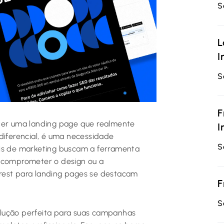
S
L
I
S
F
 ter uma landing page que realmente
I
diferencial, é uma necessidade
S
ais de marketing buscam a ferramenta
m comprometer o design ou a
rest para landing pages se destacam
F
S
lução perfeita para suas campanhas