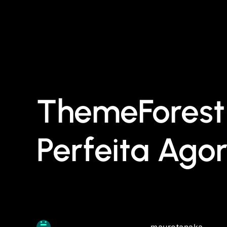
ThemeForest 
Perfeita Ago
maurotanaka