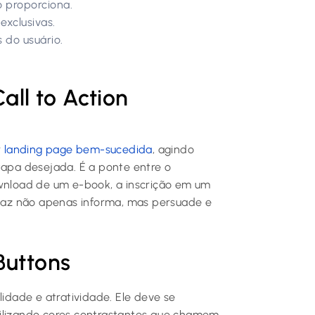
 proporciona.
exclusivas.
 do usuário.
all to Action
r
landing page bem-sucedida
, agindo
tapa desejada. É a ponte entre o
ownload de um e-book, a inscrição em um
az não apenas informa, mas persuade e
Buttons
lidade e atratividade. Ele deve se
tilizando cores contrastantes que chamem