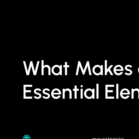
What Makes 
Essential El
maurotanaka