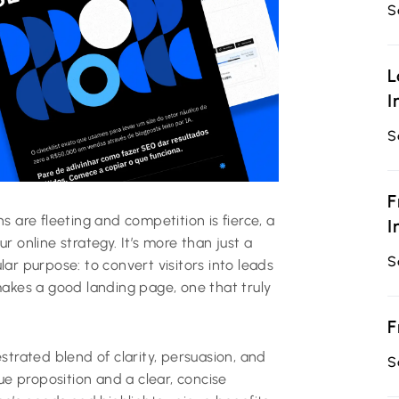
S
L
I
S
F
s are fleeting and competition is fierce, a
I
r online strategy. It’s more than just a
S
ar purpose: to convert visitors into leads
makes a good landing page, one that truly
F
strated blend of clarity, persuasion, and
S
lue proposition and a clear, concise