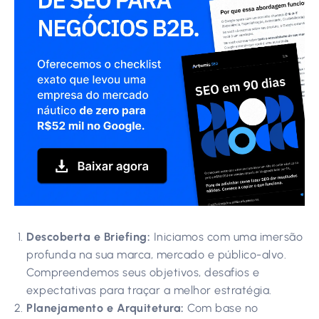
Descoberta e Briefing:
Iniciamos com uma imersão
profunda na sua marca, mercado e público-alvo.
Compreendemos seus objetivos, desafios e
expectativas para traçar a melhor estratégia.
Planejamento e Arquitetura:
Com base no