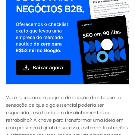
Você já iniciou um projeto de criação de site com a
sensação de que algo essencial poderia ser
esquecido, resultando em desalinhamentos ou
retrabalho? A chave para transformar uma ideia em
uma presença digital de sucesso, evitando frustrações