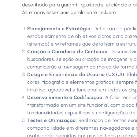
desenhado para garantir qualidade, eficiência e a
As etapas essenciais geralmente incluem:
Planejamento e Estratégia:
Definição do públic
estabelecimento de objetivos claros para o sit
(sitemap) e wireframes que detalham a estrutu
Criação e Curadoria de Conteúdo:
Desenvolvim
buscadores, seleção ou criação de imagens, ví
comunicarão a mensagem da marca de forma e
Design e Experiência do Usuário (UX/UI):
Elab
cores, tipografia e elementos gráficos, sempr
intuitiva, agradável e funcional em todos os disp
Desenvolvimento e Codificação:
A fase técnic
transformado em um site funcional, com a codi
funcionalidades específicas e configurações de
Testes e Otimização:
Realização de testes exau
compatibilidade em diferentes navegadores e 
usabilidade, seguidos por ajustes finos e otimiz