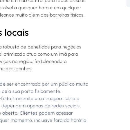
como um hub central para todas as suas
acessível a qualquer hora e em qualquer
cance muito além das barreiras físicas.
 locais
obusta de benefícios para negócios
al otimizada atua como um imã para
iços na região, fortalecendo a
incipais ganhos:
e ser encontrada por um público muito
 pela sua porta fisicamente.
feito transmite uma imagem séria e
e dependem apenas de redes sociais.
 aberto. Clientes podem acessar
quer momento, inclusive fora do horário