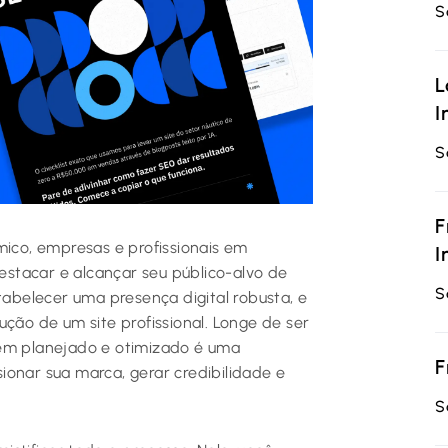
S
L
I
S
F
co, empresas e profissionais em
I
stacar e alcançar seu público-alvo de
S
tabelecer uma presença digital robusta, e
ução de um site profissional. Longe de ser
bem planejado e otimizado é uma
F
ionar sua marca, gerar credibilidade e
S