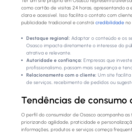
Ter um site próprio em Osasco representa diversas
como cartão de visitas 24 horas, apresentando a 
clara e acessível. Isso facilita o contato com clien
publicidade tradicional e constrói
credibilidade
no 
Destaque regional:
Adaptar o conteúdo e os s
Osasco impacta diretamente o interesse do pú
atrativa e relevante.
Autoridade e confiança:
Empresas que investe
profissionalismo, passam mais segurança e ten
Relacionamento com o cliente:
Um site facili
de serviços, recebimento de pedidos ou sugestõ
Tendências de consumo o
O perfil do consumidor de Osasco acompanha as 
priorizando agilidade, praticidade e personaliza
informações, produtos e serviços começa freque