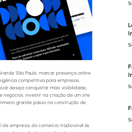
S
L
I
S
F
rande São Paulo, marcar presença online
I
exigência competitiva para empresas,
S
cê deseja conquistar mais visibilidade,
 negócios, investir na criação de um site
primeiro grande passo na construção de
F
S
l de empresa, do comércio tradicional às