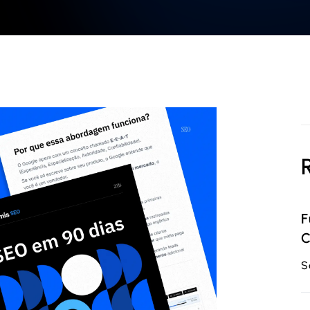
F
C
S