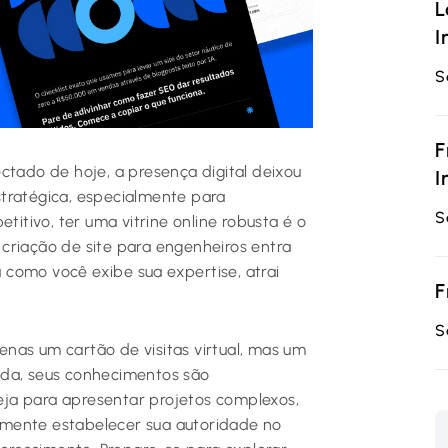
L
I
S
F
ctado de hoje, a presença digital deixou
I
tratégica, especialmente para
S
tivo, ter uma vitrine online robusta é o
a criação de site para engenheiros entra
como você exibe sua expertise, atrai
F
S
nas um cartão de visitas virtual, mas um
ida, seus conhecimentos são
ja para apresentar projetos complexos,
lesmente estabelecer sua autoridade no