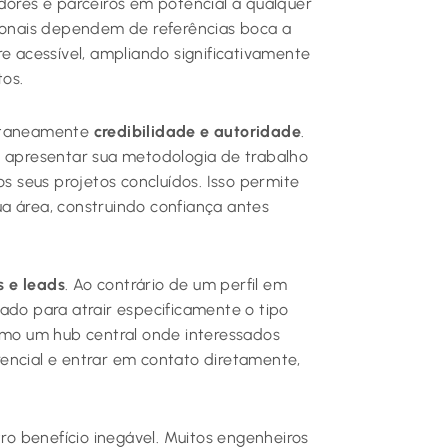
dores e parceiros em potencial a qualquer
sionais dependem de referências boca a
re acessível, ampliando significativamente
os.
antaneamente
credibilidade e autoridade
.
, apresentar sua metodologia de trabalho
os seus projetos concluídos. Isso permite
a área, construindo confiança antes
 e leads
. Ao contrário de um perfil em
ado para atrair especificamente o tipo
como um hub central onde interessados
encial e entrar em contato diretamente,
ro benefício inegável. Muitos engenheiros