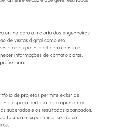
eiramente eficaz e que gere resultados.
a online para a maioria dos engenheiros
o de visitas digital completo,
es e a equipe. É ideal para construir
ornecer informações de contato claras,
rofissional.
tfólio de projetos permite exibir de
s. É o espaço perfeito para apresentar
fios superados e os resultados alcançados.
de técnica e experiência, sendo um
iros.