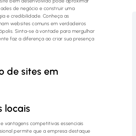
 site bem desenvolvido pode aproximar
dades de negócio e construir uma
ia e credibilidade. Conheça as
formam websites comuns em verdadeiros
polis. Sinta-se à vontade para mergulhar
nte faz a diferença ao criar sua presença
ão de sites em
 locais
ce vantagens competitivas essenciais
ssional permite que a empresa destaque