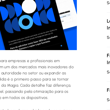
S
L
I
S
F
para empresas e profissionais em
I
 em um dos mercados mais inovadores do
S
ar autoridade no setor ou expandir as
lida é o primeiro passo para se tornar
 da Magia. Cada detalhe faz diferença,
F
l, passando pela otimização para os
 em todos os dispositivos.
S