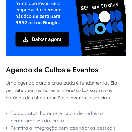
Agenda de Cultos e Eventos
Uma agenda clara e atualizada é fundamental. Ela
permite que membros e interessados saibam os
horários de cultos, reuniões e eventos especiais.
Exiba datas, horários e locais de todos os
compromissos da igreja.
Permita a integração com calendários pessoais