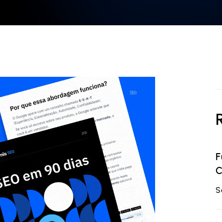
F
C
S