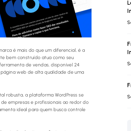
L
I
S
F
 marca é mais do que um diferencial, é a
I
ite bem construído atua como seu
S
e ferramenta de vendas, disponível 24
a página web de alta qualidade de uma
F
al robusta, a plataforma WordPress se
S
 de empresas e profissionais ao redor do
rramenta ideal para quem busca controle