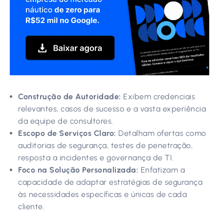
Construção de Autoridade:
Exibem credenciais
relevantes, casos de sucesso e a vasta experiência
da equipe de consultores.
Escopo de Serviços Claro:
Detalham ofertas como
auditorias de segurança, testes de penetração,
resposta a incidentes e governança de TI.
Foco na Solução Personalizada:
Enfatizam a
capacidade de adaptar estratégias de segurança
às necessidades específicas e únicas de cada
cliente.