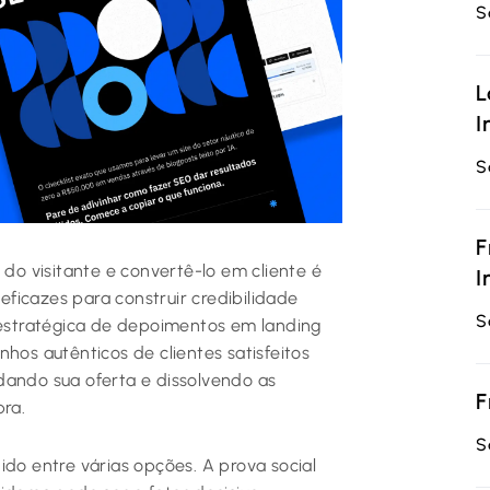
S
L
I
S
F
 do visitante e convertê-lo em cliente é
I
ficazes para construir credibilidade
S
o estratégica de depoimentos em landing
hos autênticos de clientes satisfeitos
dando sua oferta e dissolvendo as
F
ra.
S
ido entre várias opções. A prova social