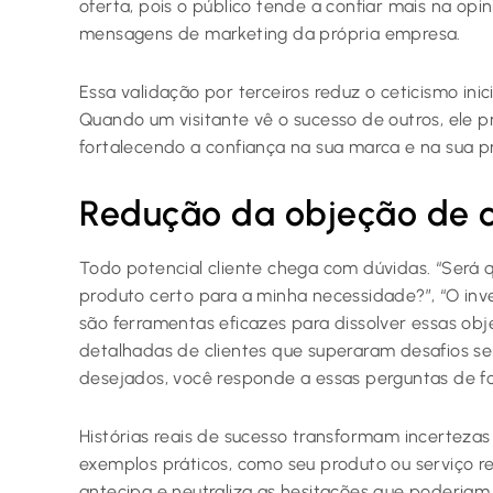
oferta, pois o público tende a confiar mais na op
mensagens de marketing da própria empresa.
Essa validação por terceiros reduz o ceticismo inic
Quando um visitante vê o sucesso de outros, ele p
fortalecendo a confiança na sua marca e na sua p
Redução da objeção de 
Todo potencial cliente chega com dúvidas. “Será q
produto certo para a minha necessidade?”, “O in
são ferramentas eficazes para dissolver essas ob
detalhadas de clientes que superaram desafios s
desejados, você responde a essas perguntas de fo
Histórias reais de sucesso transformam incerteza
exemplos práticos, como seu produto ou serviço re
antecipa e neutraliza as hesitações que poderia