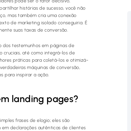
idores pode ser o fator decisivo,
rtilhar histórias de sucesso, você não
viço, mas também cria uma conexão
xto de marketing isolado conseguiria. É
mente suas taxas de conversão.
so dos testemunhos em páginas de
 cruciais, até como integrá-los de
hores práticas para coletá-los e otimizá-
m verdadeiras máquinas de conversão,
s para inspirar a ação.
em landing pages?
ples frases de elogio; eles são
m em declarações autênticas de clientes