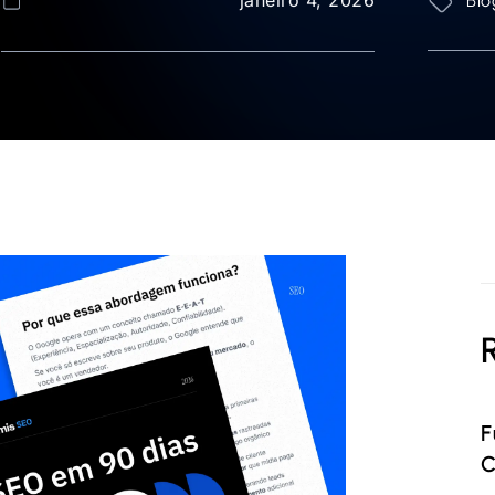
Blo
F
C