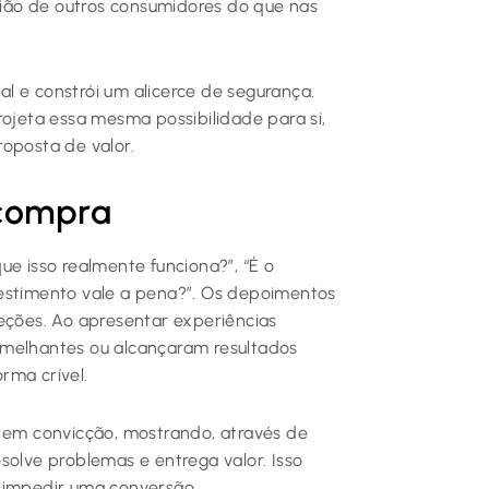
inião de outros consumidores do que nas
ial e constrói um alicerce de segurança.
rojeta essa mesma possibilidade para si,
roposta de valor.
compra
ue isso realmente funciona?”, “É o
vestimento vale a pena?”. Os depoimentos
jeções. Ao apresentar experiências
emelhantes ou alcançaram resultados
rma crível.
s em convicção, mostrando, através de
solve problemas e entrega valor. Isso
m impedir uma conversão.