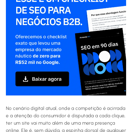
No cenário digital atual, onde a competição é acirrada
e a atenção do consumidor é disputada a cada clique,
ter um site vai muito além de uma mera presença
online. Ele é, sem dúvida, a espinha dorsal de qualquer