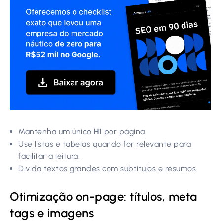
Mantenha um único
H1
por página.
Use listas e tabelas quando for relevante para
facilitar a leitura.
Divida textos grandes com subtítulos e resumos.
Otimização on-page: títulos, meta
tags e imagens