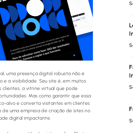
S
L
I
S
F
al, uma presença digital robusta não é
I
 e a visibilidade. Seu site é, em muitos
S
clientes, a vitrine virtual que pode
portunidades. Mas como garantir que essa
ico-alvo e converta visitantes em clientes
F
se de uma empresa de criação de sites no
ade digital impactante.
S