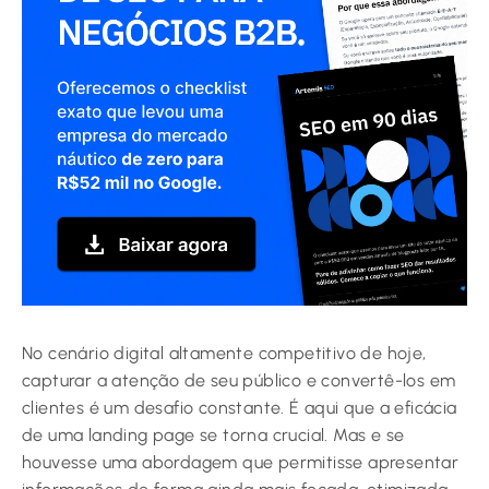
No cenário digital altamente competitivo de hoje,
capturar a atenção de seu público e convertê-los em
clientes é um desafio constante. É aqui que a eficácia
de uma landing page se torna crucial. Mas e se
houvesse uma abordagem que permitisse apresentar