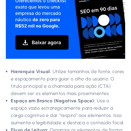
Hierarquia Visual:
Utilize tamanhos de fonte, cores
e espaçamento para guiar o olho do usuário. O
título principal e a chamada para ação (CTA)
devem ser os elementos mais proeminentes.
Espaço em Branco (Negative Space):
Use o
espaço vazio estrategicamente para reduzir a
carga cognitiva e dar “respiro” aos elementos. Isso
aumenta a legibilidade e destaca o conteúdo focal.
Fluxo de Leitura:
Organize os elementos de forma