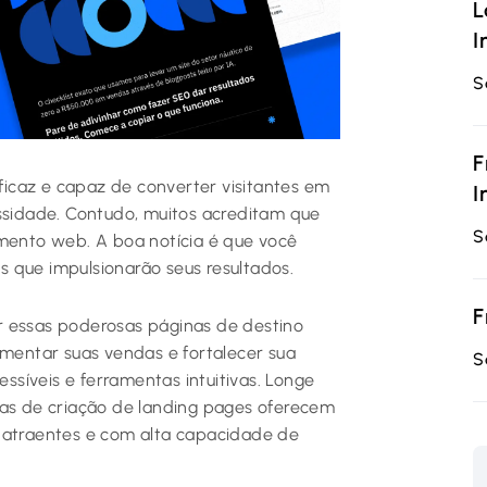
L
I
S
F
eficaz e capaz de converter visitantes em
I
essidade. Contudo, muitos acreditam que
S
imento web. A boa notícia é que você
is que impulsionarão seus resultados.
F
r essas poderosas páginas de destino
umentar suas vendas e fortalecer sua
S
essíveis e ferramentas intuitivas. Longe
tas de criação de landing pages oferecem
s atraentes e com alta capacidade de