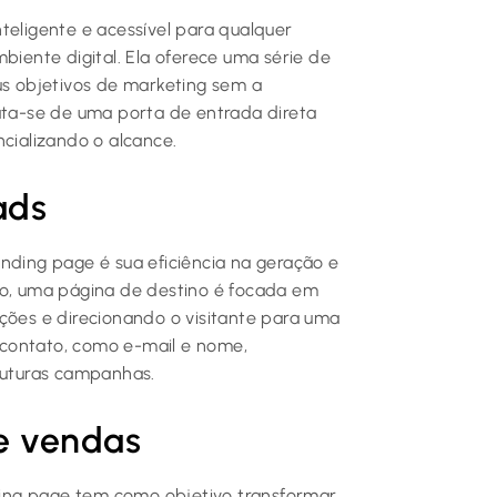
teligente e acessível para qualquer
biente digital. Ela oferece uma série de
us objetivos de marketing sem a
rata-se de uma porta de entrada direta
ncializando o alcance.
ads
nding page é sua eficiência na geração e
to, uma página de destino é focada em
ções e direcionando o visitante para uma
e contato, como e-mail e nome,
 futuras campanhas.
e vendas
ing page tem como objetivo transformar