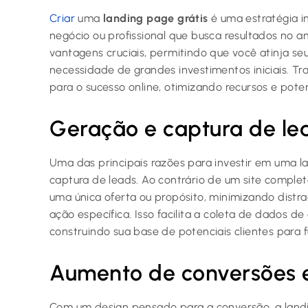
Criar
uma
landing page grátis
é uma estratégia in
negócio ou profissional que busca resultados no am
vantagens cruciais, permitindo que você atinja se
necessidade de grandes investimentos iniciais. T
para o sucesso online, otimizando recursos e pote
Geração e captura de le
Uma das principais razões para investir em uma la
captura de leads. Ao contrário de um site comple
uma única oferta ou propósito, minimizando distra
ação específica. Isso facilita a coleta de dados d
construindo sua base de potenciais clientes para
Aumento de conversões 
Com um design pensado para a conversão, a land