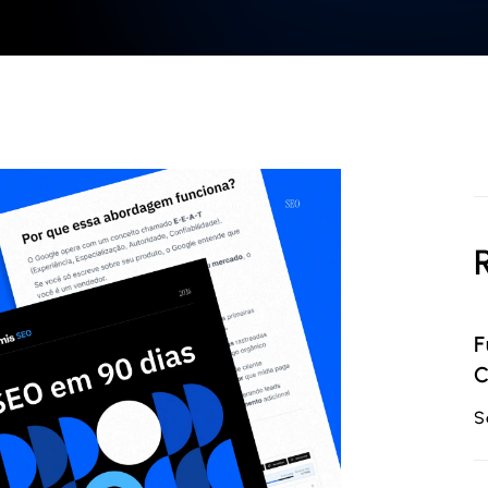
F
C
S