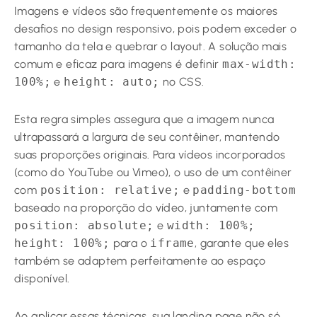
Imagens e vídeos são frequentemente os maiores
desafios no design responsivo, pois podem exceder o
tamanho da tela e quebrar o layout. A solução mais
comum e eficaz para imagens é definir
max-width:
100%;
e
height: auto;
no CSS.
Esta regra simples assegura que a imagem nunca
ultrapassará a largura de seu contêiner, mantendo
suas proporções originais. Para vídeos incorporados
(como do YouTube ou Vimeo), o uso de um contêiner
com
position: relative;
e
padding-bottom
baseado na proporção do vídeo, juntamente com
position: absolute;
e
width: 100%;
height: 100%;
para o
iframe
, garante que eles
também se adaptem perfeitamente ao espaço
disponível.
Ao aplicar essas técnicas, sua landing page não só