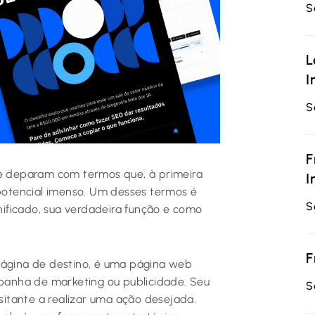
S
L
I
S
F
se deparam com termos que, à primeira
I
otencial imenso. Um desses termos é
S
gnificado, sua verdadeira função e como
F
página de destino, é uma página web
anha de marketing ou publicidade. Seu
S
isitante a realizar uma ação desejada.