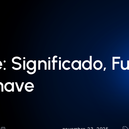
: Significado, F
have
novembro 23, 2025