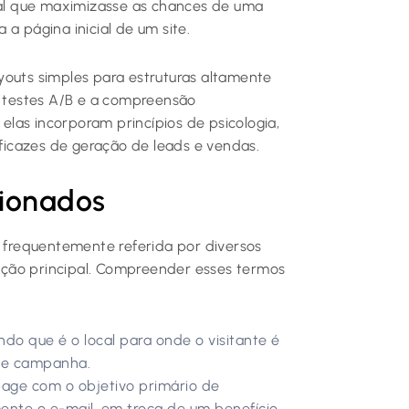
ocal que maximizasse as chances de uma
a página inicial de um site.
youts simples para estruturas altamente
, testes A/B e a compreensão
las incorporam princípios de psicologia,
icazes de geração de leads e vendas.
cionados
é frequentemente referida por diversos
nção principal. Compreender esses termos
ndo que é o local para onde o visitante é
 de campanha.
page com o objetivo primário de
nte o e-mail, em troca de um benefício.