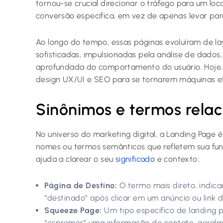
tornou-se crucial direcionar o tráfego para um l
conversão específica, em vez de apenas levar para 
Ao longo do tempo, essas páginas evoluíram de la
sofisticadas, impulsionadas pela análise de dados
aprofundada do comportamento do usuário. Hoje, e
design UX/UI e SEO para se tornarem máquinas ef
Sinônimos e termos rela
No universo do marketing digital, a Landing Page 
nomes ou termos semânticos que refletem sua fu
ajuda a clarear o seu
significado
e contexto:
Página de Destino:
O termo mais direto, indica
“destinado” após clicar em um anúncio ou link
Squeeze Page:
Um tipo específico de landing 
“espremer” uma informação de contato, geralme