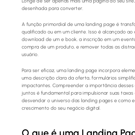
Longe de ser apenas mais uma página do seu site,
desenhada para converter.
A função primordial de uma landing page é trans
qualificado ou em um cliente. Isso é alcançado ao a
download de um e book, a inscrição em um evento
compra de um produto, e remover todas as distr
usuário.
Para ser eficaz, uma landing page incorpora eleme
uma descrição clara da oferta, formulários simpl
impactantes. Compreender a importância desses
juntos é fundamental para impulsionar suas taxas
desvendar o universo das landing pages e como e
crescimento do seu negócio digital.
O que é uma Landing Pa