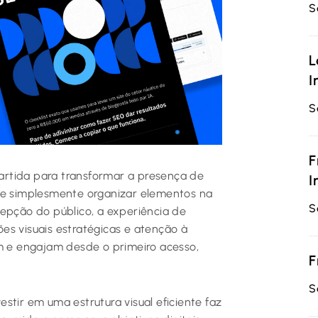
S
L
I
S
F
 partida para transformar a presença de
I
que simplesmente organizar elementos na
S
cepção do público, a experiência de
es visuais estratégicas e atenção à
am e engajam desde o primeiro acesso,
F
S
vestir em uma estrutura visual eficiente faz