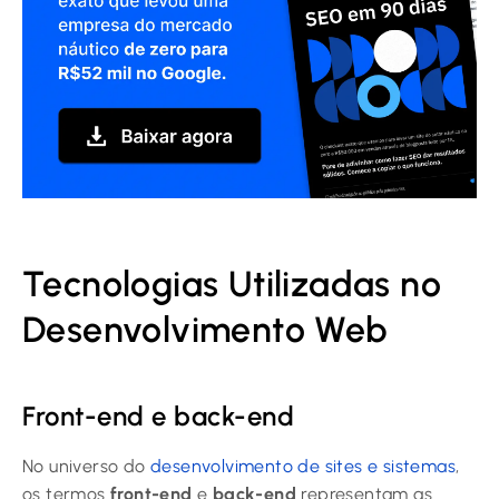
Tecnologias Utilizadas no
Desenvolvimento Web
Front-end e back-end
No universo do
desenvolvimento de sites e sistemas
,
os termos
front-end
e
back-end
representam as