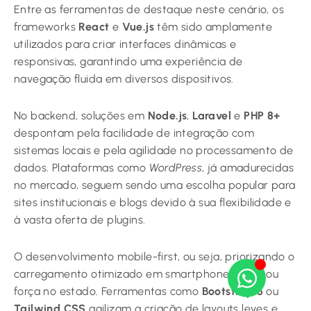
Entre as ferramentas de destaque neste cenário, os
frameworks
React
e
Vue.js
têm sido amplamente
utilizados para criar interfaces dinâmicas e
responsivas, garantindo uma experiência de
navegação fluida em diversos dispositivos.
No backend, soluções em
Node.js
,
Laravel
e
PHP 8+
despontam pela facilidade de integração com
sistemas locais e pela agilidade no processamento de
dados. Plataformas como
WordPress
, já amadurecidas
no mercado, seguem sendo uma escolha popular para
sites institucionais e blogs devido à sua flexibilidade e
à vasta oferta de plugins.
O desenvolvimento mobile-first, ou seja, priorizando o
carregamento otimizado em smartphones, ganhou
força no estado. Ferramentas como
Bootstrap 5
ou
Tailwind CSS
agilizam a criação de layouts leves e