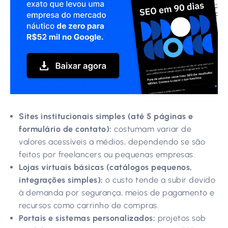
Sites institucionais simples (até 5 páginas e
formulário de contato):
costumam variar de
valores acessíveis a médios, dependendo se são
feitos por freelancers ou pequenas empresas.
Lojas virtuais básicas (catálogos pequenos,
integrações simples):
o custo tende a subir devido
à demanda por segurança, meios de pagamento e
recursos como carrinho de compras.
Portais e sistemas personalizados:
projetos sob