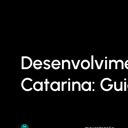
Desenvolvime
Catarina: Gu
maurotanaka