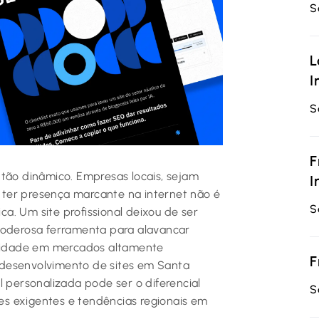
S
L
I
S
F
 tão dinâmico. Empresas locais, sejam
I
ter presença marcante na internet não é
S
a. Um site profissional deixou de ser
 poderosa ferramenta para alavancar
toridade em mercados altamente
F
do desenvolvimento de sites em Santa
l personalizada pode ser o diferencial
S
s exigentes e tendências regionais em