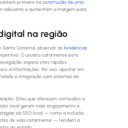
nvestem primeiro na
construção de uma
m relevante e aumentam a margem para
igital na região
m Santa Catarina, observar as
tendências
mpetitivo. O usuário catarinense está
avegação: espera sites rápidos,
esso a informações. Por isso, apostar em
imizado e integração com sistemas de
ização. Sites que oferecem conteúdos e
midor local geram mais engajamento e
ratégias de SEO local — como a inclusão
stilo de vida catarinense — tendem a
ntro do estado.