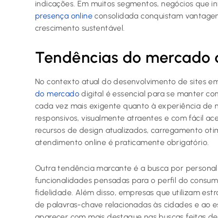
indicações. Em muitos segmentos, negócios que i
presença online
consolidada conquistam vantage
crescimento sustentável.
Tendências do mercado d
No contexto atual do desenvolvimento de sites e
do mercado
digital é essencial para se manter co
cada vez mais exigente quanto à experiência de n
responsivos, visualmente atraentes e com fácil ac
recursos de design atualizados, carregamento ot
atendimento online é praticamente obrigatório.
Outra tendência marcante é a busca por personal
funcionalidades pensadas para o perfil do consu
fidelidade. Além disso, empresas que utilizam est
de palavras-chave relacionadas às cidades e ao e
aparecer com mais destaque nas buscas feitas de