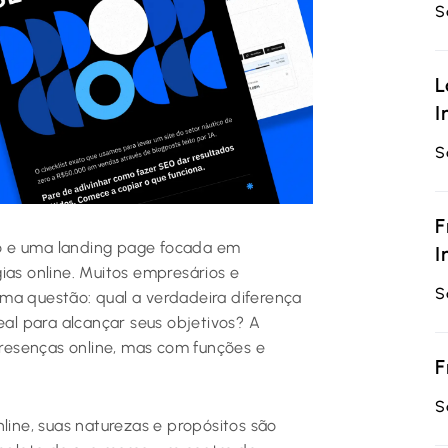
S
L
I
S
F
sto e uma landing page focada em
I
ias online. Muitos empresários e
S
ma questão: qual a verdadeira diferença
eal para alcançar seus objetivos? A
resenças online, mas com funções e
F
S
ne, suas naturezas e propósitos são