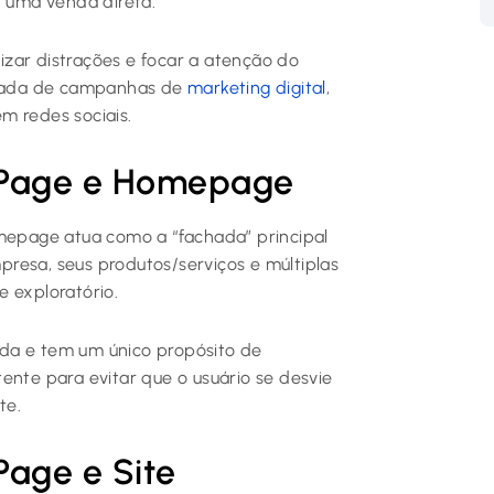
r uma venda direta.
zar distrações e focar a atenção do
hegada de campanhas de
marketing digital
,
m redes sociais.
g Page e Homepage
mepage atua como a “fachada” principal
resa, seus produtos/serviços e múltiplas
 exploratório.
da e tem um único propósito de
ente para evitar que o usuário se desvie
te.
Page e Site