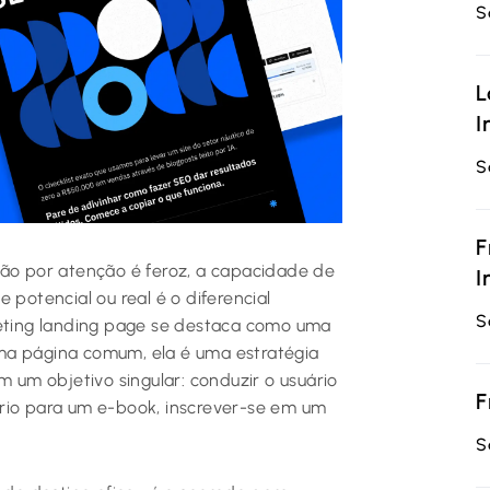
S
L
I
S
F
ção por atenção é feroz, a capacidade de
I
 potencial ou real é o diferencial
S
keting landing page se destaca como uma
ma página comum, ela é uma estratégia
um objetivo singular: conduzir o usuário
F
ário para um e-book, inscrever-se em um
S