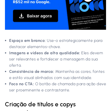
Espaço em branco:
Use-o estrategicamente para
destacar elementos-chave.
Imagens e vídeos de alta qualidade:
Eles devem
ser relevantes e fortalecer a mensagem da sua
oferta.
Consistência de marca:
Mantenha as cores, fontes
e estilo visual alinhados com sua identidade.
Foco no CTA:
O botão de chamada para ação deve
ser proeminente e contrastante.
Criação de títulos e copys