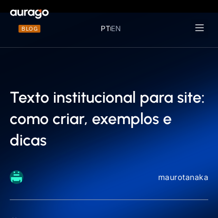
PT
EN
BLOG
Materiais 
Texto institucional para site:
como criar, exemplos e
dicas
maurotanaka