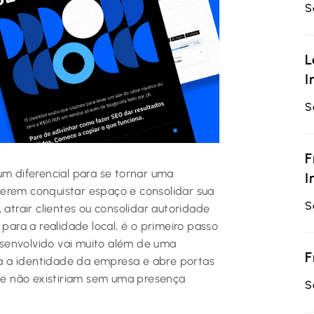
S
L
I
S
F
um diferencial para se tornar uma
I
uerem conquistar espaço e consolidar sua
S
 atrair clientes ou consolidar autoridade
 para a realidade local, é o primeiro passo
senvolvido vai muito além de uma
F
rça a identidade da empresa e abre portas
e não existiriam sem uma presença
S