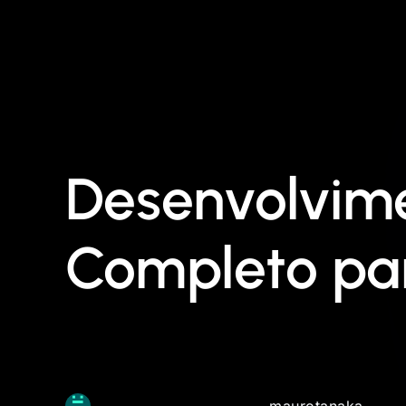
Desenvolvime
Completo par
maurotanaka