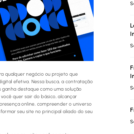
S
L
I
S
F
ra qualquer negócio ou projeto que
I
gital efetiva. Nessa busca, a contratação
S
tes ganha destaque como uma solução
 você quer sair do básico, alcançar
a presença online, compreender o universo
F
formar seu site no principal aliado do seu
S